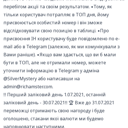
перебігом акції та своїм результатом. ▪️Тому, як
тільки користувач потрапляє в ТОП дня, йому
присвоюється особистий номер і він зможе
відслідковувати свою позицію в таблиці. ▪️Про
присвоєння ІН користувачу буде повідомлено по e-
mail або в Telegram (залежно, як ми комунікували з
Вами раніше). ▪️Якщо вам здається, що ви б мали
бути в ТОП, але не отримали номер, можете
уточнити інформацію в Telegram у адміна
@SilverMystery або написавши на
admin@richamster.com
.
‼️ Перший заліковий день 1.07.2021, останній
заліковий день - 30.07.2021‼️ 🏆 Вже до 31.07.2021
переможці отримають свою нагороду і буде
оголошено, стакани якої валюти ми будемо
наповнювати наступними.