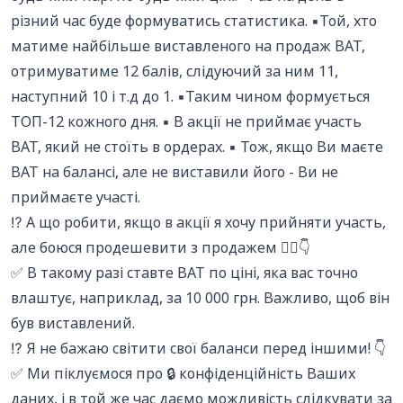
різний час буде формуватись статистика. ▪️Той, хто
матиме найбільше виставленого на продаж BAT,
отримуватиме 12 балів, слідуючий за ним 11,
наступний 10 і т.д до 1. ▪️Таким чином формується
ТОП-12 кожного дня. ▪️ В акції не приймає участь
BAT, який не стоїть в ордерах. ▪️ Тож, якщо Ви маєте
BAT на балансі, але не виставили його - Ви не
приймаєте участі.
⁉️ А що робити, якщо в акції я хочу прийняти участь,
але боюся продешевити з продажем 💁‍♂👇
✅ В такому разі ставте BAT по ціні, яка вас точно
влаштує, наприклад, за 10 000 грн. Важливо, щоб він
був виставлений.
⁉️ Я не бажаю світити свої баланси перед іншими! 👇
✅ Ми піклуємося про 🔒 конфіденційність Ваших
даних, і в той же час даємо можливість слідкувати за