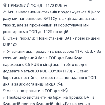
🏆 ПРИЗОВИЙ ФОНД - 1170 KUB 🤩
🎉 Акція наповнення стаканів продовжується. ❗️Цього
разу ми наповнюємо BAT❗️ Суть акції залишається
тією ж, але за проханнями 👫 користувачів ми
розширюємо ТОП до 1⃣2⃣ позицій.
💥 Отже, поїхали: “Повні стакани BAT - повні кишені
KUB” 💥
✅ Учасники акції розділять між собою 1170 KUB. ▪️ За
кожний набраний бал в ТОП дня Вам буде
нараховано 0.5 KUB в кінці акції, тобто щодня
додаватиметься 39 KUB (39*30=1170). ▪️ Є сенс
боротись постійно, не просто за попадання в ТОП
дня, а за якомога вищі місця 🥇💪
⁉️ Але як потрапити в ТОП дня 🤷👇
✅ Необхідно виставити на біржі на продаж BAT в
будь-якій парі по будь-якій ціні. ▪️Раз на день в